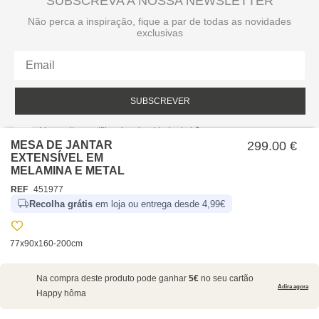
SUBSCREVA A NOSSA NEWSLETTER
Não perca a inspiração, fique a par de todas as novidades
exclusivas
SUBSCREVER
Li e aceito a política de privacidade da hôma.
Política de privacidade
MESA DE JANTAR
299.00 €
EXTENSÍVEL EM
MELAMINA E METAL
REF
451977
Recolha grátis
em loja ou entrega desde 4,99€
77x90x160-200cm
SOBRE NÓS
Na compra deste produto pode ganhar
5€
no seu cartão
EMPRESA
Adira agora
Happy hôma
RECRUTAMENTO
POLÍTICAS