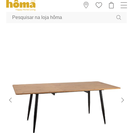
GTM-MFRK69Z true