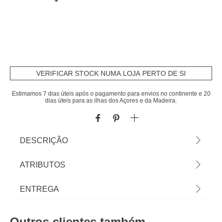
VERIFICAR STOCK NUMA LOJA PERTO DE SI
Estimamos 7 dias úteis após o pagamento para envios no continente e 20
dias úteis para as ilhas dos Açores e da Madeira.
DESCRIÇÃO
Mesa De Jantar Extensível Em Melamina E Metal |
ATRIBUTOS
77x90x160-200cm | Conheça as mesas de apoio
que temos para si. O mobiliário hôma foi pensado
Material
melamina
ENTREGA
para Home Happy Living. Os melhores artigos de
decoração, estão aqui. | Cor: Castanho, Preto |
Peso do Produto
36,70
Prazos de entrega:
Dimensão: 77x90x160-200cm | Material:
Outros clientes também