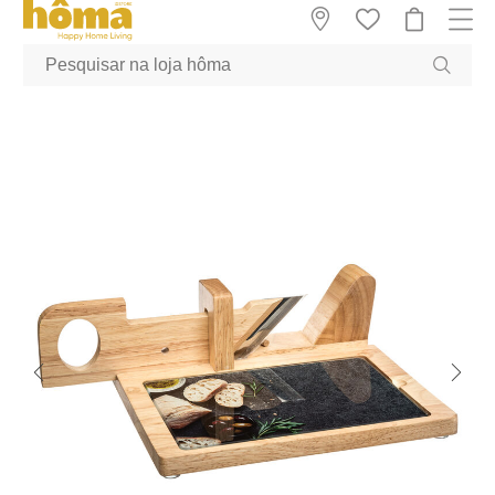
GTM-MFRK69Z true