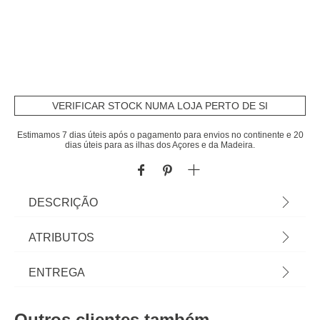
VERIFICAR STOCK NUMA LOJA PERTO DE SI
Estimamos 7 dias úteis após o pagamento para envios no continente e 20
dias úteis para as ilhas dos Açores e da Madeira.
DESCRIÇÃO
Máquina De Corte Para Charcutaria Com Tábua
ATRIBUTOS
De Madeira | Descubra tudo para o seu fogão e
forno em homa.pt Panelas, frigideiras e caçarolas
Material
madeira
ENTREGA
para qualquer tipo de fogão. Encontre aqui os
acessórios de fogão e utensílios de forno para
Peso do Produto
2,08
Prazos de entrega:
todas as suas receitas! | Cor: Castanho |
Outros clientes também