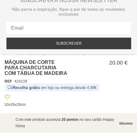
SUBSCREVA A NOSSA NEWSLETTER
Não perca a inspiração, fique a par de todas as novidades
exclusivas
SUBSCREVER
Li e aceito a política de privacidade da hôma.
Política de privacidade
MÁQUINA DE CORTE
20.00 €
PARA CHARCUTARIA
COM TÁBUA DE MADEIRA
REF
424228
Recolha grátis
em loja ou entrega desde 4,99€
10x26x28cm
SOBRE NÓS
Com este produto acumula
20 pontos
no seu cartão Happy
EMPRESA
Adira agora
hôma
RECRUTAMENTO
POLÍTICAS