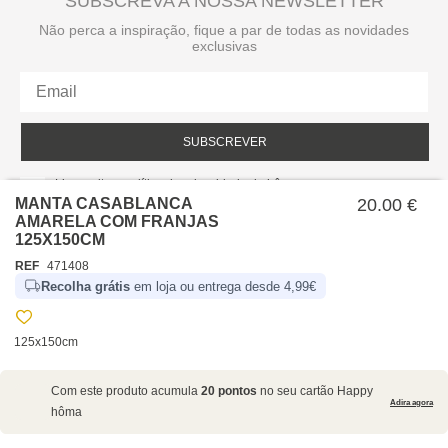
SUBSCREVA A NOSSA NEWSLETTER
Não perca a inspiração, fique a par de todas as novidades
exclusivas
SUBSCREVER
Li e aceito a política de privacidade da hôma.
Política de privacidade
MANTA CASABLANCA
20.00 €
AMARELA COM FRANJAS
125X150CM
REF
471408
Recolha grátis
em loja ou entrega desde 4,99€
125x150cm
SOBRE NÓS
Com este produto acumula
20 pontos
no seu cartão Happy
EMPRESA
Adira agora
hôma
RECRUTAMENTO
POLÍTICAS