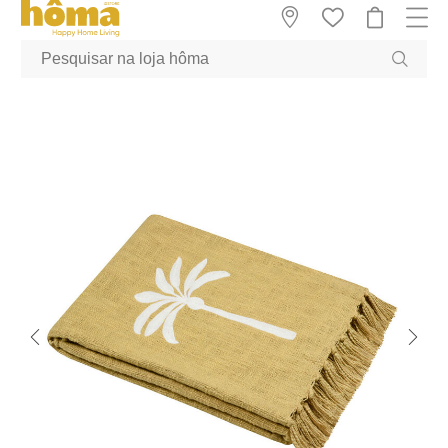
GTM-MFRK69Z true