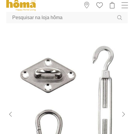
GTM-MFRK69Z true