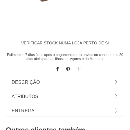
VERIFICAR STOCK NUMA LOJA PERTO DE SI
Estimamos 7 dias úteis após o pagamento para envios no continente e 20
dias úteis para as ilhas dos Açores e da Madeira.
DESCRIÇÃO
Jogo Do Galo Em Madeira Bege 23x23cm | Na
ATRIBUTOS
hôma encontra os melhores acessórios
decorativos para a sua casa. Descubra qual gosta
Material
madeira mango
ENTREGA
mais... é seu! | Cor: Bege | Dimensão: 7x23x23cm
| Material: Madeira Mango, Latão e MDF | Marca:
Peso do Produto
1,30
Prazos de entrega:
ATMOSPHERA
Outros clientes também