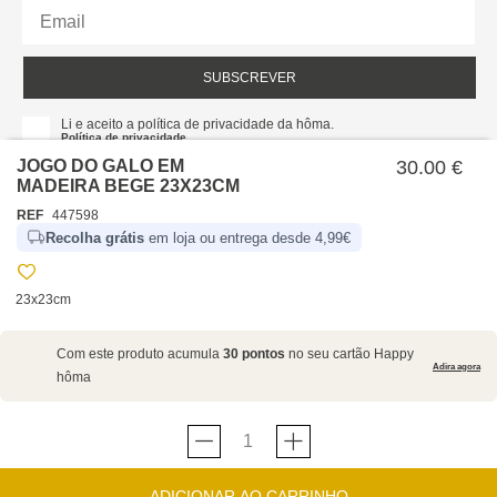
SUBSCREVER
Li e aceito a política de privacidade da hôma.
Política de privacidade
JOGO DO GALO EM
30.00 €
MADEIRA BEGE 23X23CM
REF
447598
Recolha grátis
em loja ou entrega desde 4,99€
23x23cm
SOBRE NÓS
Com este produto acumula
30 pontos
no seu cartão Happy
EMPRESA
Adira agora
hôma
RECRUTAMENTO
POLÍTICAS
CARTÃO HAPPY
hôma
PROTEÇÃO DE DADOS
SUSTENTABILIDADE
CONDIÇÕES GERAIS DE VENDA E UTILIZAÇÃO DO
CONTACTOS
LOJAS
SITE
ADICIONAR AO CARRINHO