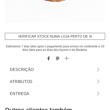
VERIFICAR STOCK NUMA LOJA PERTO DE SI
Estimamos 7 dias úteis após o pagamento para envios no continente e 20
dias úteis para as ilhas dos Açores e da Madeira.
DESCRIÇÃO
Jarra em cerâmica 21cm | Encontre esta e outras
ATRIBUTOS
jarras para decorar a sua casa. Os melhores
artigos de decoração estão na hôma. | Cor:
Material
cerâmica
ENTREGA
Castanho | Dimensão: 12,5x21cm | Material:
Cerâmica
Peso do Produto
0,50
Prazos de entrega:
Outros clientes também