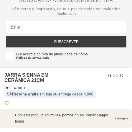
SUBSCREVA A NOSSA NEWSLETTER
Não perca a inspiração, fique a par de todas as novidades
exclusivas
SUBSCREVER
Li e aceito a política de privacidade da hôma.
Política de privacidade
JARRA SIENNA EM
6.00 €
CERÂMICA 21CM
REF
470010
Recolha grátis
em loja ou entrega desde 4,99€
SOBRE NÓS
Com este produto acumula
6 pontos
no seu cartão Happy
EMPRESA
Adira agora
hôma
RECRUTAMENTO
POLÍTICAS