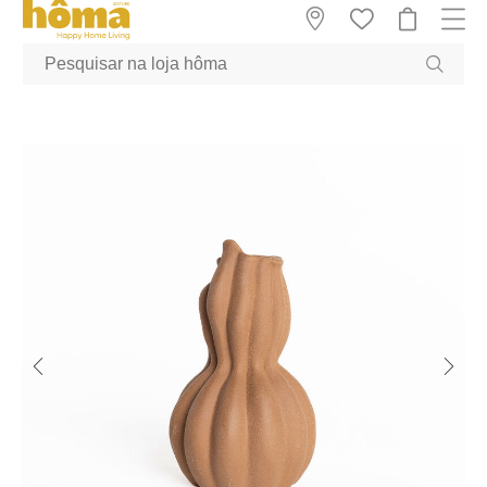
GTM-MFRK69Z true