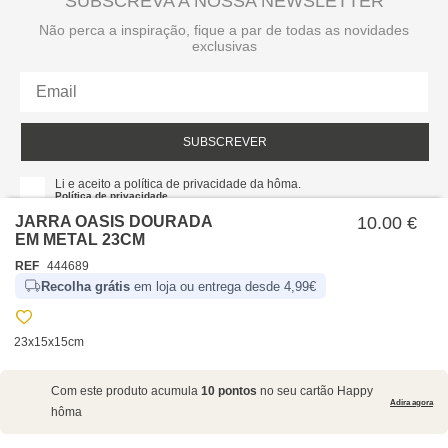
SUBSCREVA A NOSSA NEWSLETTER
Não perca a inspiração, fique a par de todas as novidades
exclusivas
SUBSCREVER
Li e aceito a política de privacidade da hôma.
Política de privacidade
JARRA OASIS DOURADA
10.00 €
EM METAL 23CM
REF
444689
Recolha grátis
em loja ou entrega desde 4,99€
23x15x15cm
SOBRE NÓS
Com este produto acumula
10 pontos
no seu cartão Happy
EMPRESA
Adira agora
hôma
RECRUTAMENTO
POLÍTICAS