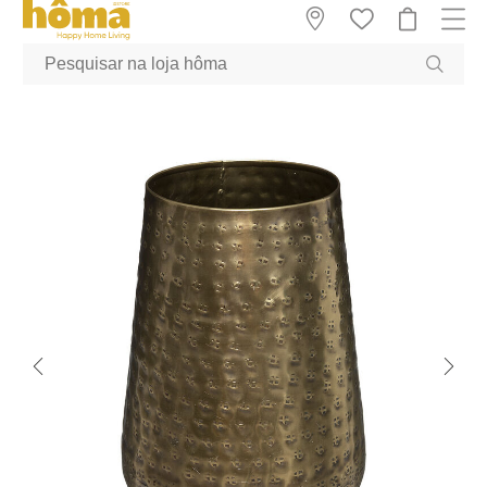
GTM-MFRK69Z true