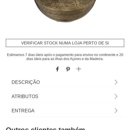
VERIFICAR STOCK NUMA LOJA PERTO DE SI
Estimamos 7 dias úteis após o pagamento para envios no continente e 20
dias úteis para as ilhas dos Açores e da Madeira.
DESCRIÇÃO
Jarra Oasis Dourada Em Metal 23cm | Encontre
ATRIBUTOS
esta e outras jarras para decorar a sua casa. Os
melhores artigos de decoração estão na hôma. |
Material
metal
ENTREGA
Cor: Dourado | Dimensão: 23x15x15cm | Material:
Metal | Marca: Atmosphera
Cor
castanho claro
Prazos de entrega:
Outros clientes também