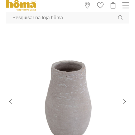
GTM-MFRK69Z true