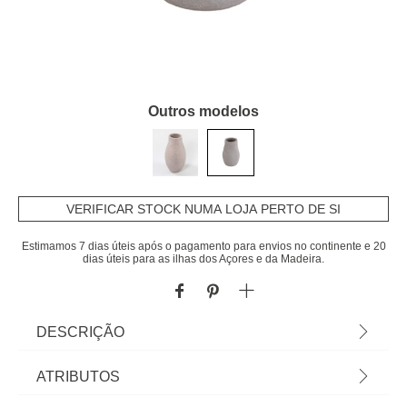
Outros modelos
VERIFICAR STOCK NUMA LOJA PERTO DE SI
Estimamos 7 dias úteis após o pagamento para envios no continente e 20
dias úteis para as ilhas dos Açores e da Madeira.
DESCRIÇÃO
Jarra Craft Rústico Cinza De Cerâmica 20cm |
ATRIBUTOS
Encontre esta e outras jarras para decorar a sua