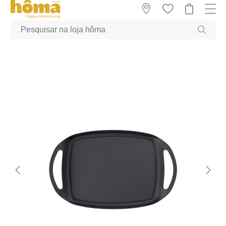
GTM-MFRK69Z true