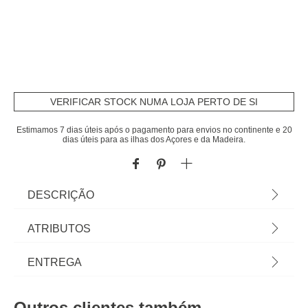
VERIFICAR STOCK NUMA LOJA PERTO DE SI
Estimamos 7 dias úteis após o pagamento para envios no continente e 20
dias úteis para as ilhas dos Açores e da Madeira.
DESCRIÇÃO
Grelhador Plano Easy Antiaderente 36cm |
ATRIBUTOS
Recomendamos lavar apenas à mão para não
danificar o revestimento e a cor | A nossa gama
Material
alumínio
ENTREGA
EASY foi concebida para uma limpeza fácil, graças
ao seu revestimento antiaderente que liberta os
Peso do Produto
0,95
Prazos de entrega:
alimentos sem esforço. Esta gama permite que
Outros clientes também