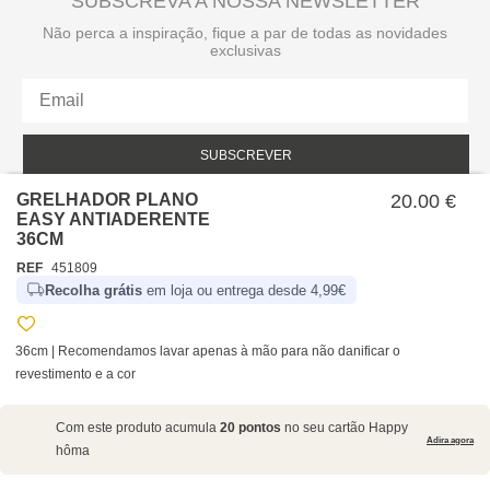
SUBSCREVA A NOSSA NEWSLETTER
Não perca a inspiração, fique a par de todas as novidades
exclusivas
SUBSCREVER
GRELHADOR PLANO
20.00 €
Li e aceito a política de privacidade da hôma.
Política de privacidade
EASY ANTIADERENTE
36CM
REF
451809
Recolha grátis
em loja ou entrega desde 4,99€
36cm | Recomendamos lavar apenas à mão para não danificar o
revestimento e a cor
SOBRE NÓS
Com este produto acumula
20 pontos
no seu cartão Happy
EMPRESA
Adira agora
hôma
RECRUTAMENTO
POLÍTICAS