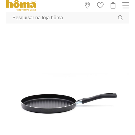
GTM-MFRK69Z true