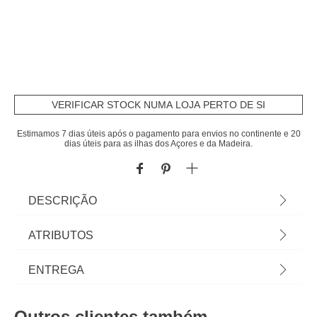
VERIFICAR STOCK NUMA LOJA PERTO DE SI
Estimamos 7 dias úteis após o pagamento para envios no continente e 20
dias úteis para as ilhas dos Açores e da Madeira.
DESCRIÇÃO
Grelhador Antiaderente Redondo Nº24 Regular.
ATRIBUTOS
Descubra tudo para o seu fogão e forno em
homa.pt Panelas, frigideiras e caçarolas para
Material
alumínio
ENTREGA
qualquer tipo de fogão. Encontre aqui os
acessórios de fogão e utensílios de forno para
Peso do Produto
0,43
Prazos de entrega:
todas as suas receitas! | Dimensão: 24cm |
Outros clientes também