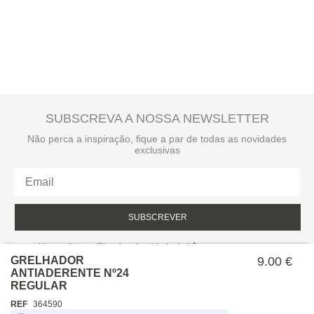
A
entrega ao domicílio
tem um custo para o utilizador. Este valor é
apresentado no checkout e é calculado de acordo com o peso total da
encomenda e local de destino.
SUBSCREVA A NOSSA NEWSLETTER
Não perca a inspiração, fique a par de todas as novidades
exclusivas
SUBSCREVER
Li e aceito a política de privacidade da hôma.
Política de privacidade
GRELHADOR
9.00 €
ANTIADERENTE Nº24
REGULAR
REF
364590