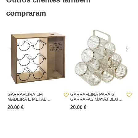
Madeira acácia
Altura
35,0 cm
Entregas em Portugal continental:
até 7 dias úteis após o pagamento da
encomenda.
compraram
Comprimento
36,0 cm
Entregas na Madeira e nos Açores
: até 20 dias
Largura
15,0 cm
úteis após o pagamento da encomenda.
Recolha numa loja física hôma:
Recolha em loja 24h (GRATUITO):
No checkout, iremos apresentar as lojas
hôma com stock disponível para levantar a sua encomenda num prazo
máximo de 24horas.
Recolha em loja (GRATUITO):
o cliente pode
escolher de entre uma lista de lojas hôma aquela
onde pretende proceder ao levantamento da
encomenda.
GARRAFEIRA EM
GARRAFEIRA PARA 6
G
MADEIRA E METAL
GARRAFAS MAYAJ BEGE
G
VINTAGE
EM METAL
Prazo p/ levantamento da encomenda
: 15 dias
20.00 €
20.00 €
15
contados da data da notificação de disponível na
loja selecionada.
Entrega ao domicílio: