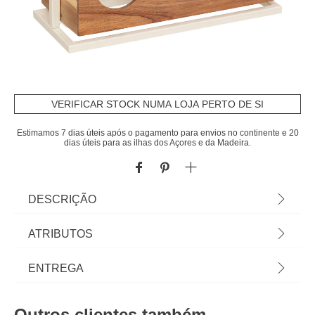
VERIFICAR STOCK NUMA LOJA PERTO DE SI
Estimamos 7 dias úteis após o pagamento para envios no continente e 20
dias úteis para as ilhas dos Açores e da Madeira.
DESCRIÇÃO
Garrafeira para 6 garrafas bege 35cm | A
ATRIBUTOS
funcionalidade na cozinha é essencial e começa
pelas soluções de arrumação de cozinha. Desde o
Material
metal
ENTREGA
carrinho de apoio, à garrafeira ou aos caixotes de
lixo e ecopontos, encontre tudo em homa.pt | Cor:
Peso do Produto
1,70
Prazos de entrega:
Bege | Dimensão: 35x15x36cm | Material: Metal,
Outros clientes também