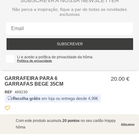
SUBSCREVA A NOSSA NEWSLETTER
Não perca a inspiração, fique a par de todas as novidades
exclusivas
SUBSCREVER
Li e aceito a política de privacidade da hôma.
Política de privacidade
GARRAFEIRA PARA 6
20.00 €
GARRAFAS BEGE 35CM
REF
469230
Recolha grátis
em loja ou entrega desde 4,99€
SOBRE NÓS
Com este produto acumula
20 pontos
no seu cartão Happy
EMPRESA
Adira agora
hôma
RECRUTAMENTO
POLÍTICAS