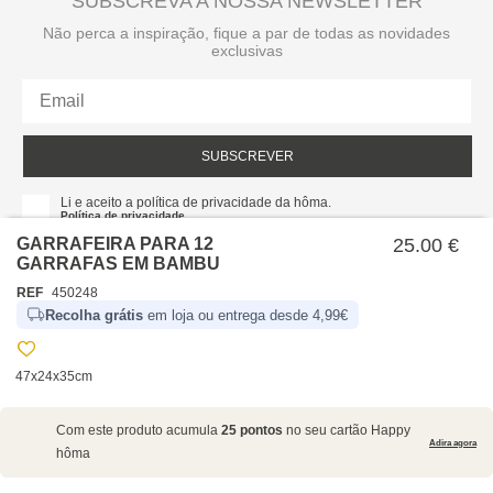
SUBSCREVA A NOSSA NEWSLETTER
Não perca a inspiração, fique a par de todas as novidades
exclusivas
SUBSCREVER
Li e aceito a política de privacidade da hôma.
Política de privacidade
GARRAFEIRA PARA 12
25.00 €
GARRAFAS EM BAMBU
REF
450248
Recolha grátis
em loja ou entrega desde 4,99€
47x24x35cm
SOBRE NÓS
Com este produto acumula
25 pontos
no seu cartão Happy
EMPRESA
Adira agora
hôma
RECRUTAMENTO
POLÍTICAS