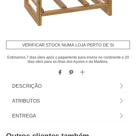
VERIFICAR STOCK NUMA LOJA PERTO DE SI
Estimamos 7 dias úteis após o pagamento para envios no continente e 20
dias úteis para as ilhas dos Açores e da Madeira.
DESCRIÇÃO
Garrafeira Para 12 Garrafas Em Bambu |
ATRIBUTOS
47x24x35cm | A funcionalidade na cozinha é
essencial e começa pelas soluções de arrumação
Material
bambu
ENTREGA
de cozinha. Desde o carrinho de apoio, à
garrafeira ou aos caixotes de lixo e ecopontos,
Peso do Produto
3,38
Prazos de entrega:
encontre tudo em homa.pt | Cor: Castanho |
Outros clientes também