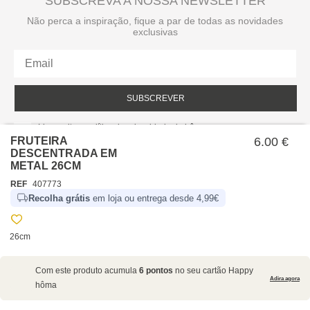
SUBSCREVA A NOSSA NEWSLETTER
Não perca a inspiração, fique a par de todas as novidades
exclusivas
SUBSCREVER
Li e aceito a política de privacidade da hôma.
Política de privacidade
FRUTEIRA
6.00 €
DESCENTRADA EM
METAL 26CM
REF
407773
Recolha grátis
em loja ou entrega desde 4,99€
26cm
SOBRE NÓS
Com este produto acumula
6 pontos
no seu cartão Happy
EMPRESA
Adira agora
hôma
RECRUTAMENTO
POLÍTICAS