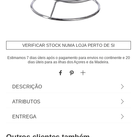
VERIFICAR STOCK NUMA LOJA PERTO DE SI
Estimamos 7 dias úteis após o pagamento para envios no continente e 20
dias úteis para as ilhas dos Açores e da Madeira.
DESCRIÇÃO
Fruteira Descentrada Em Metal | Tudo o que a sua
ATRIBUTOS
Mesa precisa está em homa.pt Conheça a nossa
coleção de louças, copos, talheres, bases,
Material
ferro
ENTREGA
suportes, peças para servir...servir com Happy
Home Living, e tudo vai saber muito melhor! | Cor:
Cor
prateado
Prazos de entrega:
Prateado | Dimensão: 21,5x24x26cm | Material:
Outros clientes também