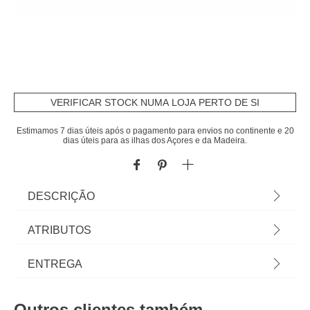
VERIFICAR STOCK NUMA LOJA PERTO DE SI
Estimamos 7 dias úteis após o pagamento para envios no continente e 20
dias úteis para as ilhas dos Açores e da Madeira.
DESCRIÇÃO
Fritadeira com Cesto em Inox. Descubra tudo para
ATRIBUTOS
o seu fogão e forno em homa.pt Panelas,
frigideiras e caçarolas para qualquer tipo de fogão.
Material
inox
ENTREGA
Encontre aqui os acessórios de fogão e utensílios
de forno para todas as suas receitas! | Dimensão:
Cor
prateado
Prazos de entrega:
18x25,5x29,5cm | Material: Inox
Outros clientes também