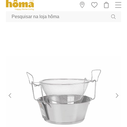
GTM-MFRK69Z true