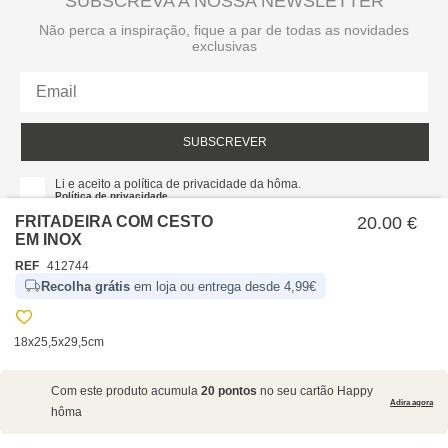
SUBSCREVA A NOSSA NEWSLETTER
Não perca a inspiração, fique a par de todas as novidades
exclusivas
SUBSCREVER
Li e aceito a política de privacidade da hôma.
Política de privacidade
FRITADEIRA COM CESTO
20.00 €
EM INOX
REF
412744
Recolha grátis
em loja ou entrega desde 4,99€
18x25,5x29,5cm
SOBRE NÓS
Com este produto acumula
20 pontos
no seu cartão Happy
EMPRESA
Adira agora
hôma
RECRUTAMENTO
POLÍTICAS