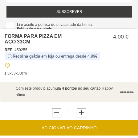
SUBSCREVER
Li e aceito a política de privacidade da hôma.
Política de privacidade
FORMA PARA PIZZA EM
4.00 €
AÇO 33CM
REF
450255
Recolha grátis
em loja ou entrega desde 4,99€
1,3x33x33cm
SOBRE NÓS
Com este produto acumula
4 pontos
no seu cartão Happy
EMPRESA
Adira agora
hôma
RECRUTAMENTO
POLÍTICAS
CARTÃO HAPPY
hôma
PROTEÇÃO DE DADOS
SUSTENTABILIDADE
CONDIÇÕES GERAIS DE VENDA E UTILIZAÇÃO DO
CONTACTOS
LOJAS
SITE
ADICIONAR AO CARRINHO
FORMULÁRIO DE CONTACTO
FAQ'S
HAPPY
hôma
TERMOS E CONDIÇÕES DO CARTÃO
LINHA DE APOIO AO CLIENTE