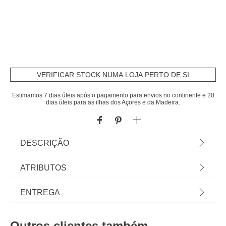
VERIFICAR STOCK NUMA LOJA PERTO DE SI
Estimamos 7 dias úteis após o pagamento para envios no continente e 20
dias úteis para as ilhas dos Açores e da Madeira.
DESCRIÇÃO
Forma Para Pizza Em Aço 33cm | Para forno |
ATRIBUTOS
Criar sobremesas especiais fica mais fácil quando
todos os utensílios de Pastelaria estão ao seu
Material
aço
ENTREGA
alcance! Conheça a nossa gama de Utensílios e
acessórios de pastelaria para receitas felizes! |
Peso do Produto
0,30
Prazos de entrega:
Cor: Preto | Dimensão: 1,3x33cm | Material: Aço |
Outros clientes também