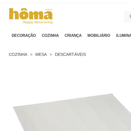
GTM-MFRK69Z true
DECORAÇÃO
COZINHA
CRIANÇA
MOBILIÁRIO
ILUMIN
COZINHA
>
MESA
>
DESCARTÁVEIS