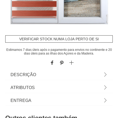
VERIFICAR STOCK NUMA LOJA PERTO DE SI
Estimamos 7 dias úteis após o pagamento para envios no continente e 20
dias úteis para as ilhas dos Açores e da Madeira.
DESCRIÇÃO
Estore em tecido translúcido terracota 87x180cm |
ATRIBUTOS
Decore e controle a intensidade da luz com a
coleção de cortinas hôma têxtil. Padrões diversos
Material
poliéster
ENTREGA
e tecidos originais em cortinados sala, cortinas
para quarto ou cozinha, e o certo varão para
Cor
laranja
Prazos de entrega:
cortinas. | Cor: Terracota | Dimensão: 87x180cm |
Outros clientes também