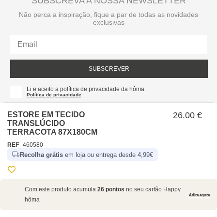
SUBSCREVA A NOSSA NEWSLETTER
Não perca a inspiração, fique a par de todas as novidades
exclusivas
SUBSCREVER
Li e aceito a política de privacidade da hôma.
Política de privacidade
ESTORE EM TECIDO
26.00 €
TRANSLÚCIDO
TERRACOTA 87X180CM
REF
460580
Recolha grátis
em loja ou entrega desde 4,99€
SOBRE NÓS
Com este produto acumula
26 pontos
no seu cartão Happy
EMPRESA
Adira agora
hôma
RECRUTAMENTO
POLÍTICAS