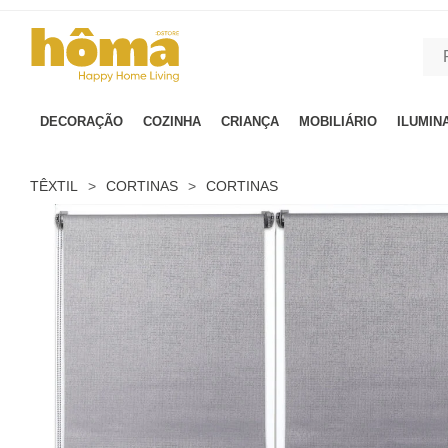
GTM-MFRK69Z true
DECORAÇÃO
COZINHA
CRIANÇA
MOBILIÁRIO
ILUMIN
TÊXTIL
>
CORTINAS
>
CORTINAS