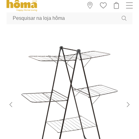
GTM-MFRK69Z true