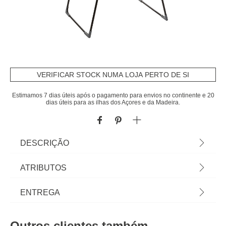
VERIFICAR STOCK NUMA LOJA PERTO DE SI
Estimamos 7 dias úteis após o pagamento para envios no continente e 20
dias úteis para as ilhas dos Açores e da Madeira.
DESCRIÇÃO
Estendal de roupa MOJAVE | 160x60x125cm |
ATRIBUTOS
Descubra este e mais artigos da gama de
arrumação hôma. Os nossos artigos de Arrumação
Material
metal
ENTREGA
para lavandaria e dispensa vão fazer com que
consiga tirar o melhor proveito dos seus espaços! |
Peso do Produto
4,85
Prazos de entrega:
Cor: Preto | Dimensão: 160x60x125cm | Material:
Outros clientes também