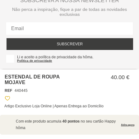
SUBSCREVA A NOSSA NEWSLETTER
Não perca a inspiração, fique a par de todas as novidades
exclusivas
SUBSCREVER
Li e aceito a política de privacidade da hôma.
Política de privacidade
ESTENDAL DE ROUPA
40.00 €
MOJAVE
REF
440445
Artigo Exclusivo Loja Online | Apenas Entrega ao Domicílio
SOBRE NÓS
Com este produto acumula
40 pontos
no seu cartão Happy
EMPRESA
Adira agora
hôma
RECRUTAMENTO
POLÍTICAS