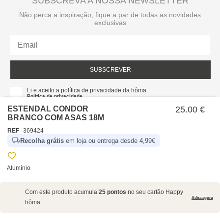
SUBSCREVA A NOSSA NEWSLETTER
Não perca a inspiração, fique a par de todas as novidades
exclusivas
SUBSCREVER
Li e aceito a política de privacidade da hôma.
Política de privacidade
ESTENDAL CONDOR
25.00 €
BRANCO COM ASAS 18M
REF
369424
Recolha grátis
em loja ou entrega desde 4,99€
Alumínio
SOBRE NÓS
Com este produto acumula
25 pontos
no seu cartão Happy
EMPRESA
Adira agora
hôma
RECRUTAMENTO
POLÍTICAS