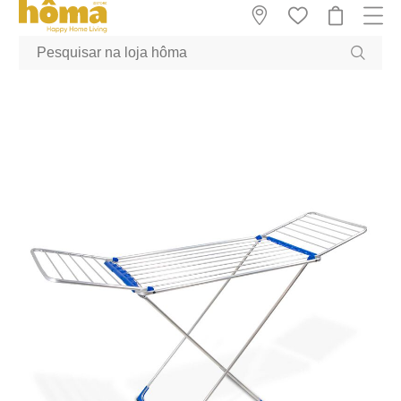
GTM-MFRK69Z true