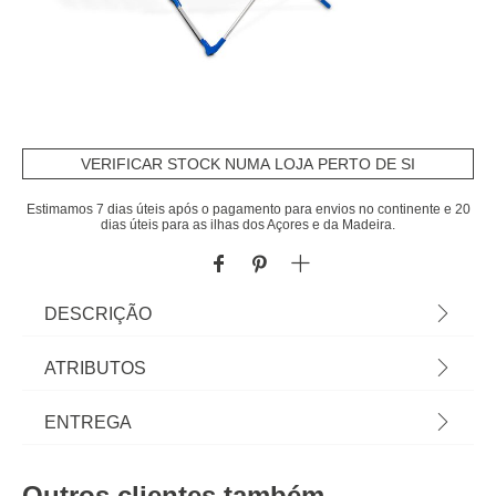
VERIFICAR STOCK NUMA LOJA PERTO DE SI
Estimamos 7 dias úteis após o pagamento para envios no continente e 20
dias úteis para as ilhas dos Açores e da Madeira.
DESCRIÇÃO
Estendal Condor Branco Com Asas 18m |
ATRIBUTOS
Descubra este e mais artigos da gama de
arrumação hôma. Os nossos artigos de Arrumação
Material
alumínio
ENTREGA
para lavandaria e dispensa vão fazer com que
consiga tirar o melhor proveito dos seus espaços! |
Peso do Produto
1,52
Prazos de entrega:
Cor: Branco | Dimensão: 100x56x124,5cm |
Outros clientes também