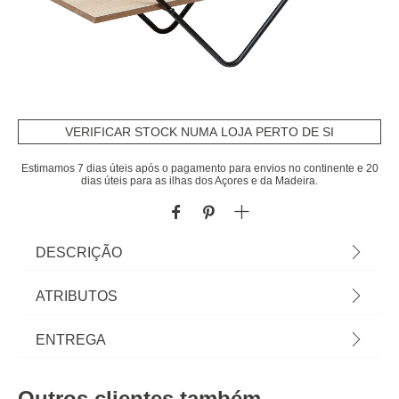
VERIFICAR STOCK NUMA LOJA PERTO DE SI
Estimamos 7 dias úteis após o pagamento para envios no continente e 20
dias úteis para as ilhas dos Açores e da Madeira.
DESCRIÇÃO
Estante Nena Bege E Preto | 48x18x48cm |
ATRIBUTOS
Conheça os móveis de apoio que temos para si. O
mobiliário hôma foi pensado para Home Happy
Material
mdf
ENTREGA
Living. Os melhores artigos de decoração, estão
aqui. | Cor: Bege, Preto | Dimensão: 48x18x48cm |
Peso do Produto
1,80
Prazos de entrega:
Material: MDF, Metal | Marca: Atmosphera
Outros clientes também