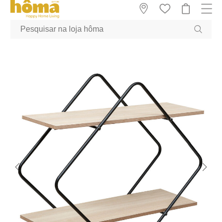
GTM-MFRK69Z true