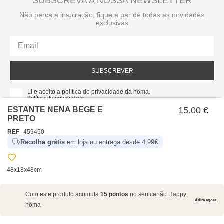
SUBSCREVA A NOSSA NEWSLETTER
Não perca a inspiração, fique a par de todas as novidades
exclusivas
SUBSCREVER
Li e aceito a política de privacidade da hôma.
Política de privacidade
ESTANTE NENA BEGE E
15.00 €
PRETO
REF
459450
Recolha grátis
em loja ou entrega desde 4,99€
48x18x48cm
SOBRE NÓS
Com este produto acumula
15 pontos
no seu cartão Happy
EMPRESA
Adira agora
hôma
RECRUTAMENTO
POLÍTICAS