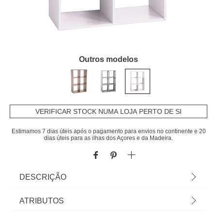
Outros modelos
VERIFICAR STOCK NUMA LOJA PERTO DE SI
Estimamos 7 dias úteis após o pagamento para envios no continente e 20
dias úteis para as ilhas dos Açores e da Madeira.
DESCRIÇÃO
Estante branca para 6 caixas MIXMODUL. As
ATRIBUTOS
dimensões dos seus compartimentos são ideais