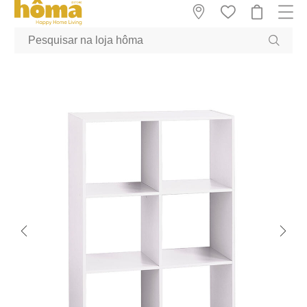
GTM-MFRK69Z true