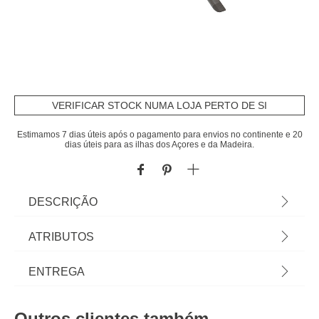
VERIFICAR STOCK NUMA LOJA PERTO DE SI
Estimamos 7 dias úteis após o pagamento para envios no continente e 20
dias úteis para as ilhas dos Açores e da Madeira.
DESCRIÇÃO
Espreguiçadeira JIMANI cinza antracite e graphite
ATRIBUTOS
| Almofada Não Incluída | 99x86x196cm |
Elemento indispensável no seu jardim, a
Material
alumínio
ENTREGA
espreguiçadeira Jimani adapta-se perfeitamente
ao seu ambiente | Reclinável em 4 posições,
Peso do Produto
9,70
Prazos de entrega:
permite-lhe deitar-se completamente para um
Outros clientes também