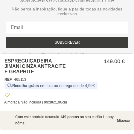
SUBSCREVA A NOSSA NEWSLETTER
Não perca a inspiração, fique a par de todas as novidades
exclusivas
SUBSCREVER
Li e aceito a política de privacidade da hôma.
Política de privacidade
ESPREGUIÇADEIRA
149.00 €
JIMANI CINZA ANTRACITE
E GRAPHITE
REF
465113
Recolha grátis
em loja ou entrega desde 4,99€
Almofada Não Incluída | 99x86x196cm
SOBRE NÓS
Com este produto acumula
149 pontos
no seu cartão Happy
EMPRESA
Adira agora
hôma
RECRUTAMENTO
POLÍTICAS