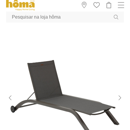
GTM-MFRK69Z true