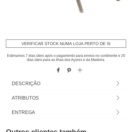
VERIFICAR STOCK NUMA LOJA PERTO DE SI
Estimamos 7 dias úteis após o pagamento para envios no continente e 20
dias úteis para as ilhas dos Açores e da Madeira.
DESCRIÇÃO
Espreguiçadeira Bonao Lin/Café | 4 posições |
ATRIBUTOS
83x64x194cm | Estrutura com tratamento epóxi
antiferrugem | Produto empilhável, fácil de
Material
alumínio
ENTREGA
armazenar para economia de espaço real | Até 4
posições reclináveis. Posição 100% deitada para
Peso do Produto
7,00
Prazos de entrega:
um conforto ideal | Fácil de mover graças às rodas
Outros clientes também