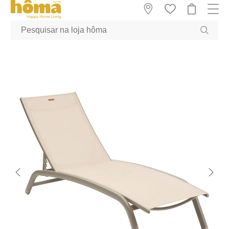
GTM-MFRK69Z true