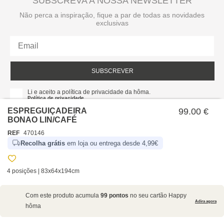
SUBSCREVA A NOSSA NEWSLETTER
Não perca a inspiração, fique a par de todas as novidades
exclusivas
SUBSCREVER
Li e aceito a política de privacidade da hôma.
Política de privacidade
ESPREGUIÇADEIRA
99.00 €
BONAO LIN/CAFÉ
REF
470146
Recolha grátis
em loja ou entrega desde 4,99€
4 posições | 83x64x194cm
SOBRE NÓS
Com este produto acumula
99 pontos
no seu cartão Happy
EMPRESA
Adira agora
hôma
RECRUTAMENTO
POLÍTICAS