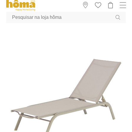
GTM-MFRK69Z true