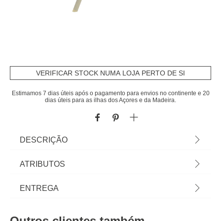
VERIFICAR STOCK NUMA LOJA PERTO DE SI
Estimamos 7 dias úteis após o pagamento para envios no continente e 20
dias úteis para as ilhas dos Açores e da Madeira.
DESCRIÇÃO
Espreguiçadeira argile em aço | 31x57x189cm |
ATRIBUTOS
189x57,5x31cm | Almofada Não Incluída | Cor:
argile | Dimensão: 189x57,5x31cm | Material: Aço,
Material
aço
ENTREGA
Textilene | Marca: Hespéride
Peso do Produto
7,65
Prazos de entrega:
Outros clientes também