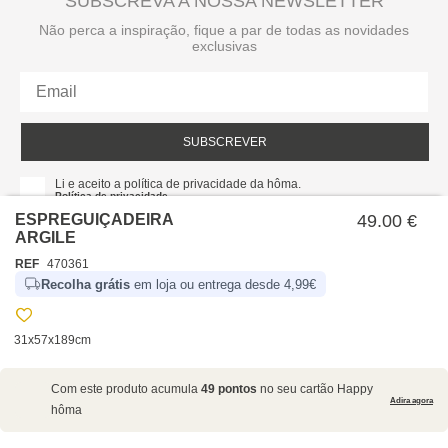
SUBSCREVA A NOSSA NEWSLETTER
Não perca a inspiração, fique a par de todas as novidades
exclusivas
SUBSCREVER
Li e aceito a política de privacidade da hôma.
Política de privacidade
ESPREGUIÇADEIRA
49.00 €
ARGILE
REF
470361
Recolha grátis
em loja ou entrega desde 4,99€
31x57x189cm
SOBRE NÓS
Com este produto acumula
49 pontos
no seu cartão Happy
EMPRESA
Adira agora
hôma
RECRUTAMENTO
POLÍTICAS