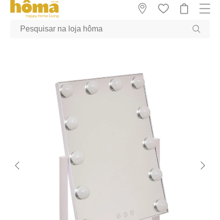
GTM-MFRK69Z true