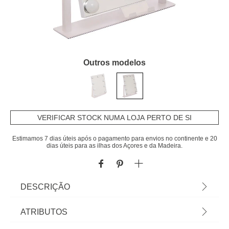
Outros modelos
VERIFICAR STOCK NUMA LOJA PERTO DE SI
Estimamos 7 dias úteis após o pagamento para envios no continente e 20
dias úteis para as ilhas dos Açores e da Madeira.
DESCRIÇÃO
Espelho wc branco com luz led 43cm | Os
ATRIBUTOS
acessórios de casa de banho e de organização