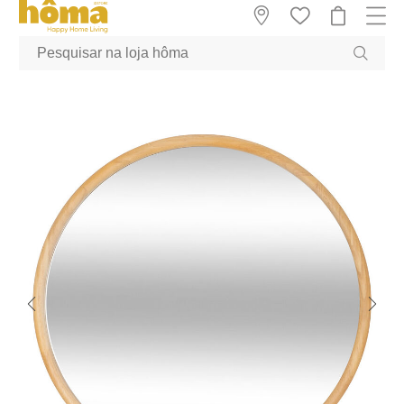
GTM-MFRK69Z true