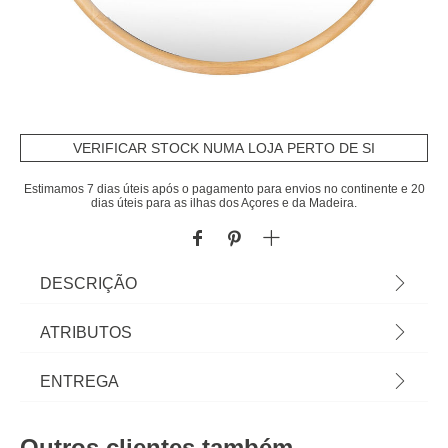
VERIFICAR STOCK NUMA LOJA PERTO DE SI
Estimamos 7 dias úteis após o pagamento para envios no continente e 20
dias úteis para as ilhas dos Açores e da Madeira.
DESCRIÇÃO
Artigo disponível apenas para levantamento em
ATRIBUTOS
loja ou click & collect express. Espelho De Parede
Kim Bege Em Madeira 55cm | Conheça este e
Material
madeira
ENTREGA
outros espelhos decorativos hôma para a sua
casa. | Cor: Bege | Dimensão: 55cm | Material:
Peso do Produto
3,18
Prazos de entrega:
Metal, Vidro | Marca: Atmosphera
Outros clientes também