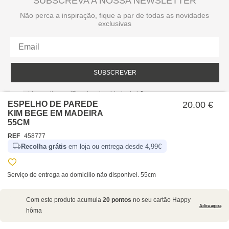
SUBSCREVA A NOSSA NEWSLETTER
Não perca a inspiração, fique a par de todas as novidades
exclusivas
SUBSCREVER
Li e aceito a política de privacidade da hôma.
Política de privacidade
ESPELHO DE PAREDE
20.00 €
KIM BEGE EM MADEIRA
55CM
REF
458777
Recolha grátis
em loja ou entrega desde 4,99€
Serviço de entrega ao domicílio não disponível. 55cm
SOBRE NÓS
Com este produto acumula
20 pontos
no seu cartão Happy
EMPRESA
Adira agora
hôma
RECRUTAMENTO
POLÍTICAS