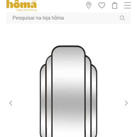
GTM-MFRK69Z true