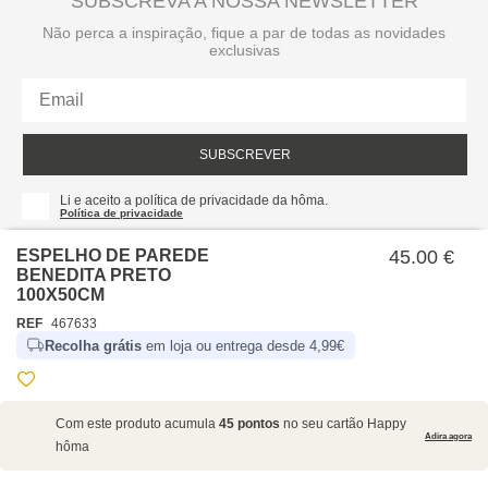
SUBSCREVA A NOSSA NEWSLETTER
Não perca a inspiração, fique a par de todas as novidades
exclusivas
SUBSCREVER
Li e aceito a política de privacidade da hôma.
Política de privacidade
ESPELHO DE PAREDE
45.00 €
BENEDITA PRETO
100X50CM
REF
467633
Recolha grátis
em loja ou entrega desde 4,99€
SOBRE NÓS
Com este produto acumula
45 pontos
no seu cartão Happy
EMPRESA
Adira agora
hôma
RECRUTAMENTO
POLÍTICAS