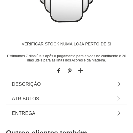
VERIFICAR STOCK NUMA LOJA PERTO DE SI
Estimamos 7 dias úteis após o pagamento para envios no continente e 20
dias úteis para as ilhas dos Açores e da Madeira.
DESCRIÇÃO
Espelho de parede BENEDITA preto 100x50cm |
ATRIBUTOS
Conheça este e outros espelhos decorativos hôma
para a sua casa.| Cor: Preto | Dimensão:
Material
vidro
ENTREGA
100x2,5x50cm | Material: Vidro e Metal | Marca:
Atmosphera
Peso do Produto
6,35
Prazos de entrega:
Outros clientes também