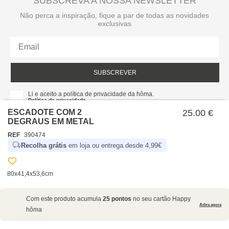
SUBSCREVA A NOSSA NEWSLETTER
Não perca a inspiração, fique a par de todas as novidades
exclusivas
SUBSCREVER
Li e aceito a política de privacidade da hôma.
Política de privacidade
ESCADOTE COM 2
25.00 €
DEGRAUS EM METAL
REF
390474
Recolha grátis
em loja ou entrega desde 4,99€
80x41,4x53,6cm
SOBRE NÓS
Com este produto acumula
25 pontos
no seu cartão Happy
EMPRESA
Adira agora
hôma
RECRUTAMENTO
POLÍTICAS