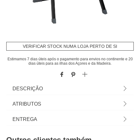
VERIFICAR STOCK NUMA LOJA PERTO DE SI
Estimamos 7 dias úteis após o pagamento para envios no continente e 20
dias úteis para as ilhas dos Açores e da Madeira.
DESCRIÇÃO
Escadote Com 2 Degraus Em Metal |
ATRIBUTOS
81x46,5x55cm | Carga máxima 150kg | Trava de
segurança. Fácil e rápido de armazenar.
Material
metal
ENTREGA
Revestimento antiderrapante nos degraus e pés |
Descubra este e mais artigos da gama de
Peso do Produto
4,40
Prazos de entrega:
arrumação hôma. Os nossos artigos de Arrumação
Outros clientes também