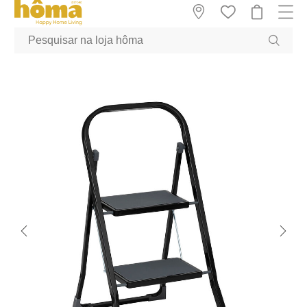
GTM-MFRK69Z true