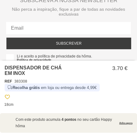
SUBSCREVA A NOSSA NEWSLETTER
Não perca a inspiração, fique a par de todas as novidades
exclusivas
SUBSCREVER
Li e aceito a política de privacidade da hôma.
Política de privacidade
DISPENSADOR DE CHÁ
3.70 €
EM INOX
REF
383308
Recolha grátis
em loja ou entrega desde 4,99€
18cm
SOBRE NÓS
Com este produto acumula
4 pontos
no seu cartão Happy
EMPRESA
Adira agora
hôma
RECRUTAMENTO
POLÍTICAS