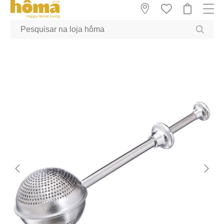
GTM-MFRK69Z true