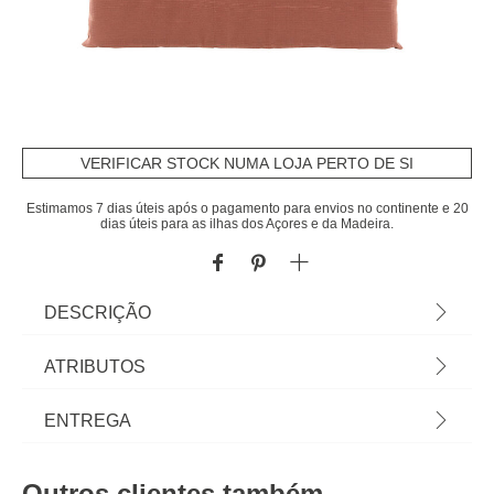
VERIFICAR STOCK NUMA LOJA PERTO DE SI
Estimamos 7 dias úteis após o pagamento para envios no continente e 20
dias úteis para as ilhas dos Açores e da Madeira.
DESCRIÇÃO
Coxim Korai Acajou 4 Pontos Para Cadeira
ATRIBUTOS
Exterior | Poliéster | 40x40cm | 210 g/m² |
Revestimento que permite que a água deslize sem
Material
poliéster
ENTREGA
penetrar no material | Fronha removível: Fácil de
limpar
Cor
terracota
Prazos de entrega:
Outros clientes também