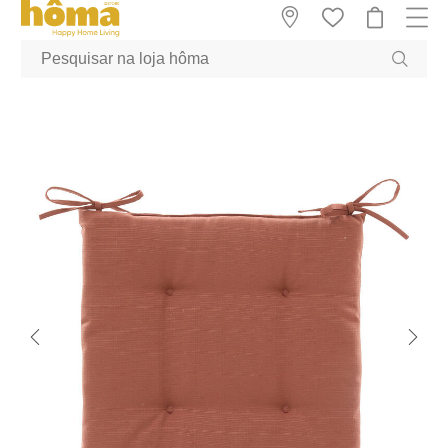
GTM-MFRK69Z true