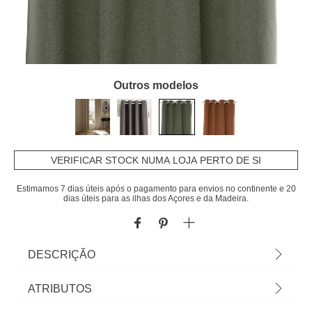
Outros modelos
VERIFICAR STOCK NUMA LOJA PERTO DE SI
Estimamos 7 dias úteis após o pagamento para envios no continente e 20
dias úteis para as ilhas dos Açores e da Madeira.
DESCRIÇÃO
Cortina LUA verde 140x260cm | Decore e controle
ATRIBUTOS
a intensidade da luz com a coleção de cortinas