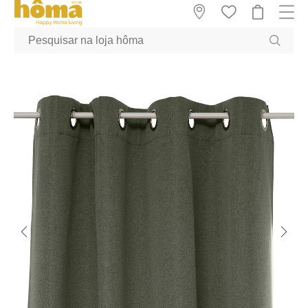
GTM-MFRK69Z true