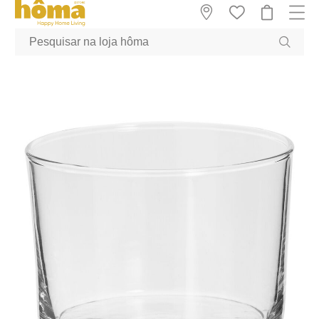
GTM-MFRK69Z true