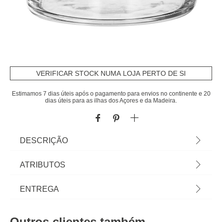
VERIFICAR STOCK NUMA LOJA PERTO DE SI
Estimamos 7 dias úteis após o pagamento para envios no continente e 20
dias úteis para as ilhas dos Açores e da Madeira.
DESCRIÇÃO
Copo De Água Sem Pé Bodeg'Eau 24cl | Possível
ATRIBUTOS
ir à máquina de lavar loiça | Tudo o que a sua
Mesa precisa está em homa.pt Conheça a nossa
Material
vidro
ENTREGA
coleção de louças, copos, talheres, bases,
suportes, peças para servir... servir com Happy
Cor
transparente
Prazos de entrega:
Home Living, e tudo vai saber muito melhor! | Cor:
Outros clientes também