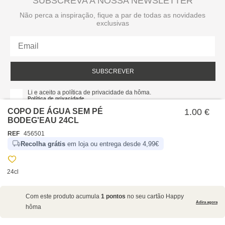
SUBSCREVA A NOSSA NEWSLETTER
Não perca a inspiração, fique a par de todas as novidades
exclusivas
SUBSCREVER
Li e aceito a política de privacidade da hôma.
Política de privacidade
COPO DE ÁGUA SEM PÉ
1.00 €
BODEG'EAU 24CL
REF
456501
Recolha grátis
em loja ou entrega desde 4,99€
24cl
SOBRE NÓS
Com este produto acumula
1 pontos
no seu cartão Happy
EMPRESA
Adira agora
hôma
RECRUTAMENTO
POLÍTICAS