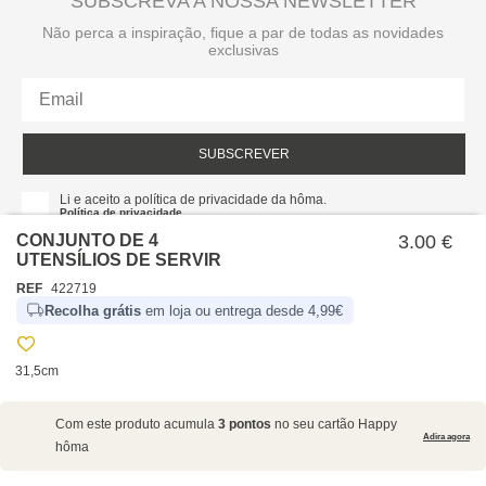
SUBSCREVA A NOSSA NEWSLETTER
Não perca a inspiração, fique a par de todas as novidades
exclusivas
SUBSCREVER
Li e aceito a política de privacidade da hôma.
Política de privacidade
CONJUNTO DE 4
3.00 €
UTENSÍLIOS DE SERVIR
REF
422719
Recolha grátis
em loja ou entrega desde 4,99€
31,5cm
SOBRE NÓS
Com este produto acumula
3 pontos
no seu cartão Happy
EMPRESA
Adira agora
hôma
RECRUTAMENTO
POLÍTICAS