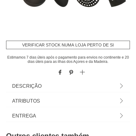
VERIFICAR STOCK NUMA LOJA PERTO DE SI
Estimamos 7 dias úteis após o pagamento para envios no continente e 20
dias úteis para as ilhas dos Açores e da Madeira.
DESCRIÇÃO
Conjunto de 4 Utensílios Pretos de Servir.
ATRIBUTOS
Descubra tudo para o seu fogão e forno em
homa.pt Panelas, frigideiras e caçarolas para
Material
nylon
ENTREGA
qualquer tipo de fogão. Encontre aqui os
acessórios de fogão e utensílios de forno para
Peso do Produto
0,16
Prazos de entrega:
todas as suas receitas! | Material: Nylon | Marca:
Outros clientes também