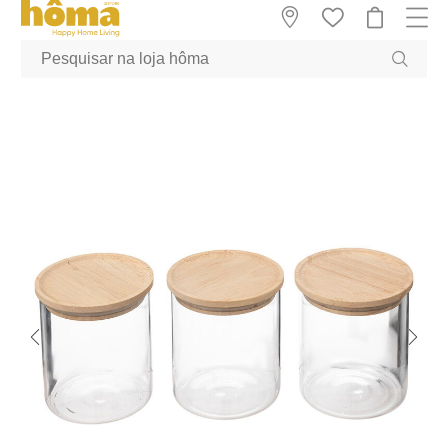
GTM-MFRK69Z true