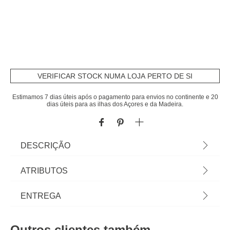
VERIFICAR STOCK NUMA LOJA PERTO DE SI
Estimamos 7 dias úteis após o pagamento para envios no continente e 20
dias úteis para as ilhas dos Açores e da Madeira.
DESCRIÇÃO
Conjunto De 3 Frascos Herméticos Com Tampa
ATRIBUTOS
De Madeira 350ml | 10,5x8,5cm | 3 frascos de
vidro, com tampa hermética de madeira com
Material
vidro
ENTREGA
certificação FSC | Sabia que a sua Cozinha pode
ser o lugar mais feliz do mundo? Conheça a nossa
Peso do Produto
0,28
Prazos de entrega:
gama de utensílios para uma cozinha cheia de
Outros clientes também