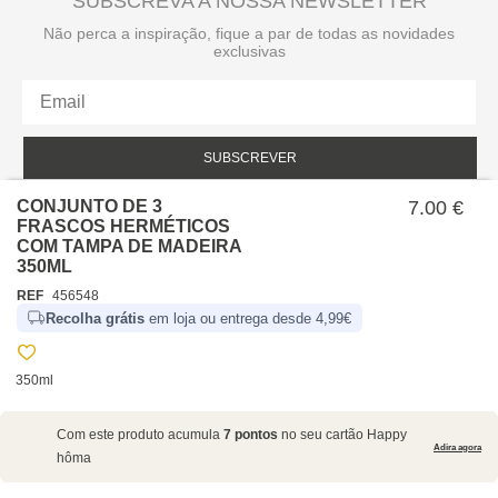
SUBSCREVA A NOSSA NEWSLETTER
Não perca a inspiração, fique a par de todas as novidades
exclusivas
SUBSCREVER
CONJUNTO DE 3
Li e aceito a política de privacidade da hôma.
7.00 €
Política de privacidade
FRASCOS HERMÉTICOS
COM TAMPA DE MADEIRA
350ML
REF
456548
Recolha grátis
em loja ou entrega desde 4,99€
350ml
SOBRE NÓS
Com este produto acumula
7 pontos
no seu cartão Happy
EMPRESA
Adira agora
hôma
RECRUTAMENTO
POLÍTICAS