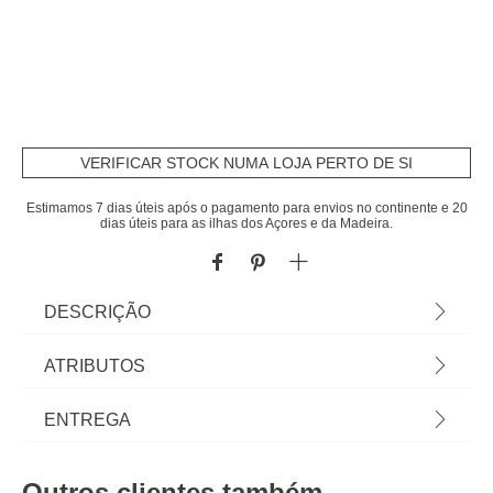
VERIFICAR STOCK NUMA LOJA PERTO DE SI
Estimamos 7 dias úteis após o pagamento para envios no continente e 20
dias úteis para as ilhas dos Açores e da Madeira.
DESCRIÇÃO
Conjunto De 2 Pilhas Alcalina Philips Power Life
ATRIBUTOS
LR14 | Cor: Multicolor
Material
zinco
ENTREGA
Cor
multicolor
Prazos de entrega:
Outros clientes também