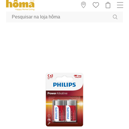
GTM-MFRK69Z true