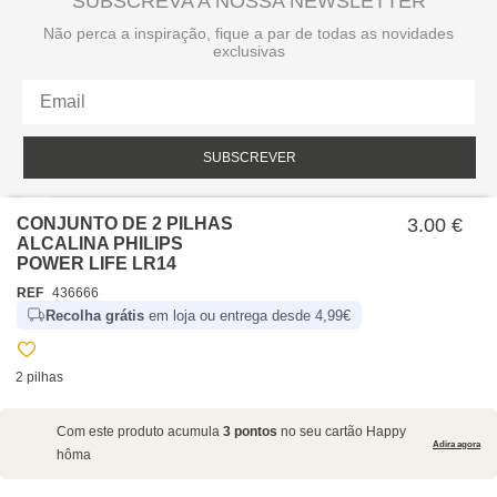
SUBSCREVA A NOSSA NEWSLETTER
Não perca a inspiração, fique a par de todas as novidades
exclusivas
SUBSCREVER
Li e aceito a política de privacidade da hôma.
Política de privacidade
CONJUNTO DE 2 PILHAS
3.00 €
ALCALINA PHILIPS
POWER LIFE LR14
REF
436666
Recolha grátis
em loja ou entrega desde 4,99€
2 pilhas
SOBRE NÓS
Com este produto acumula
3 pontos
no seu cartão Happy
EMPRESA
Adira agora
hôma
RECRUTAMENTO
POLÍTICAS