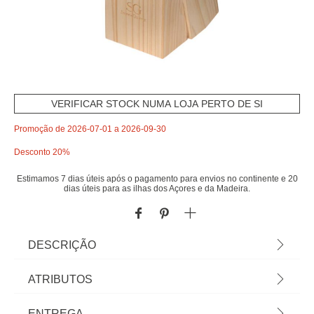
VERIFICAR STOCK NUMA LOJA PERTO DE SI
Promoção de 2026-07-01 a 2026-09-30
Desconto 20%
Estimamos 7 dias úteis após o pagamento para envios no continente e 20
dias úteis para as ilhas dos Açores e da Madeira.
DESCRIÇÃO
Conjunto de 14 facas cozinha c/ suporte |
ATRIBUTOS
Descubra tudo para o seu fogão e forno em
homa.pt Panelas, frigideiras e caçarolas para
Material
inox
ENTREGA