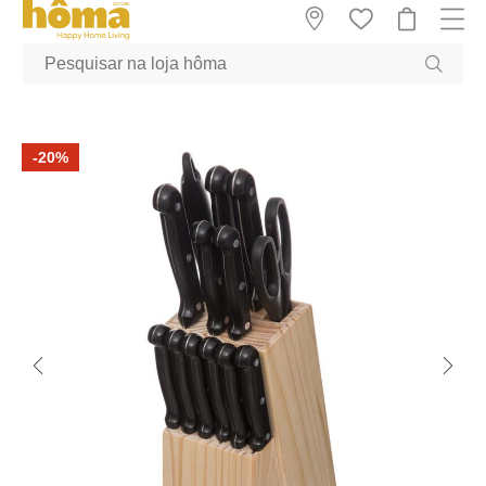
GTM-MFRK69Z true
-20%