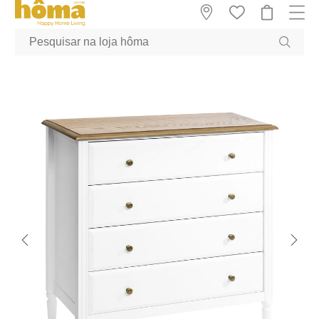
GTM-MFRK69Z true