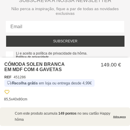
SUBSCREVA A NOSSA NEWSLETTER
Não perca a inspiração, fique a par de todas as novidades
exclusivas
SUBSCREVER
Li e aceito a política de privacidade da hôma.
Política de privacidade
CÓMODA SOLEN BRANCA
149.00 €
EM MDF COM 4 GAVETAS
REF
451286
Recolha grátis
em loja ou entrega desde 4,99€
85,5x40x80cm
SOBRE NÓS
Com este produto acumula
149 pontos
no seu cartão Happy
EMPRESA
Adira agora
hôma
RECRUTAMENTO
POLÍTICAS