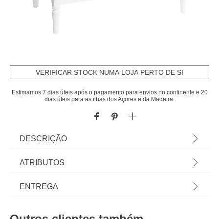
VERIFICAR STOCK NUMA LOJA PERTO DE SI
Estimamos 7 dias úteis após o pagamento para envios no continente e 20
dias úteis para as ilhas dos Açores e da Madeira.
DESCRIÇÃO
Cómoda Solen Branca Em MDF Com 4 Gavetas |
ATRIBUTOS
85,5x40x80cm | Conheça os móveis de apoio que
temos para si. O mobiliário hôma foi pensado para
Material
mdf
ENTREGA
Home Happy Living. Os melhores artigos de
decoração, estão aqui. | Cor: Branco, Castanho
Peso do Produto
29,00
Prazos de entrega:
Claro | Dimensão: 85,5x40x80cm | Dimensão Das
Outros clientes também