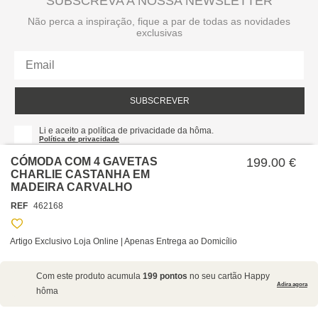
SUBSCREVA A NOSSA NEWSLETTER
Não perca a inspiração, fique a par de todas as novidades
exclusivas
SUBSCREVER
Li e aceito a política de privacidade da hôma.
Política de privacidade
CÓMODA COM 4 GAVETAS
199.00 €
CHARLIE CASTANHA EM
MADEIRA CARVALHO
REF
462168
Artigo Exclusivo Loja Online | Apenas Entrega ao Domicílio
SOBRE NÓS
Com este produto acumula
199 pontos
no seu cartão Happy
EMPRESA
Adira agora
hôma
RECRUTAMENTO
POLÍTICAS