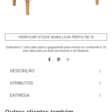
VERIFICAR STOCK NUMA LOJA PERTO DE SI
Estimamos 7 dias úteis após o pagamento para envios no continente e 20
dias úteis para as ilhas dos Açores e da Madeira.
DESCRIÇÃO
Cómoda com 4 gavetas CHARLIE castanha em
ATRIBUTOS
madeira carvalho | 80,5x46x90cm | Conheça os
móveis de apoio que temos para si. O mobiliário
Material
madeira carvalho
ENTREGA
hôma foi pensado para Home Happy Living. Os
melhores artigos de decoração, estão aqui. | Cor:
Peso do Produto
42,20
Prazos de entrega:
Castanho | Dimensão:80,5x46x90cm | Material:
Outros clientes também