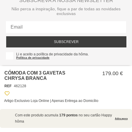
SUBSCREVA A NOSSA NEWSLETTER
Não perca a inspiração, fique a par de todas as novidades
exclusivas
SUBSCREVER
Li e aceito a política de privacidade da hôma.
Política de privacidade
CÓMODA COM 3 GAVETAS
179.00 €
CHRYSA BRANCA
REF
462128
Artigo Exclusivo Loja Online | Apenas Entrega ao Domicílio
SOBRE NÓS
Com este produto acumula
179 pontos
no seu cartão Happy
EMPRESA
Adira agora
hôma
RECRUTAMENTO
POLÍTICAS