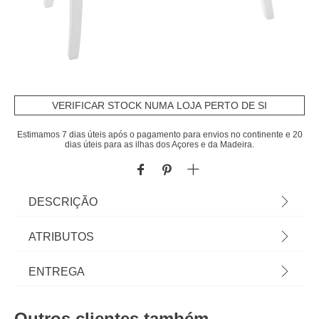
VERIFICAR STOCK NUMA LOJA PERTO DE SI
Estimamos 7 dias úteis após o pagamento para envios no continente e 20
dias úteis para as ilhas dos Açores e da Madeira.
DESCRIÇÃO
Cómoda com 3 gavetas CHRYSA branca |
ATRIBUTOS
76x38x75cm | Conheça os móveis de apoio que
temos para si. O mobiliário hôma foi pensado para
Material
mdf
ENTREGA
Home Happy Living. Os melhores artigos de
decoração, estão aqui. | Cor: Branco e Bege |
Peso do Produto
17,00
Prazos de entrega:
Dimensão: 76x38x75cm | Materal: Mdf | Marca:
Outros clientes também