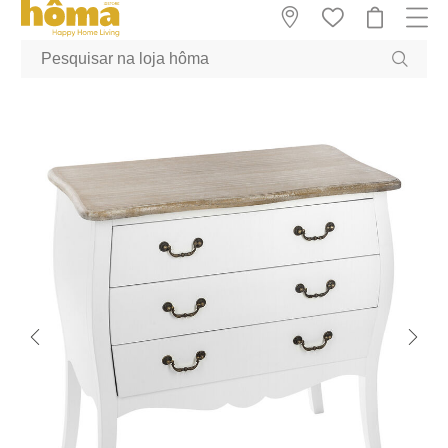
GTM-MFRK69Z true