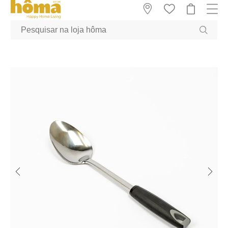
GTM-MFRK69Z true