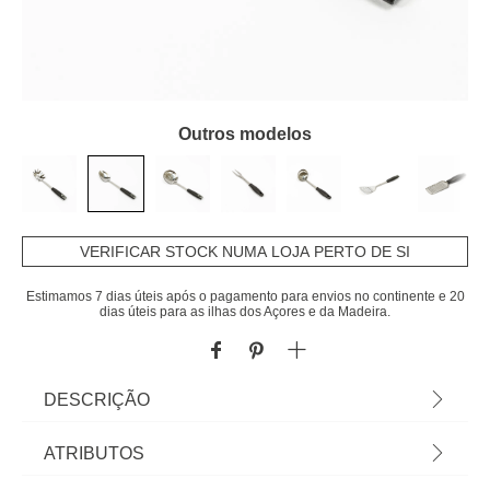
Outros modelos
VERIFICAR STOCK NUMA LOJA PERTO DE SI
Estimamos 7 dias úteis após o pagamento para envios no continente e 20
dias úteis para as ilhas dos Açores e da Madeira.
DESCRIÇÃO
Colher De Servir Optime | Sabia que a sua
ATRIBUTOS
Cozinha pode ser o lugar mais feliz do mundo?