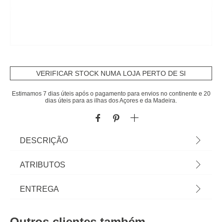
VERIFICAR STOCK NUMA LOJA PERTO DE SI
Estimamos 7 dias úteis após o pagamento para envios no continente e 20
dias úteis para as ilhas dos Açores e da Madeira.
DESCRIÇÃO
Colchão de espuma perfilada 90x190cm |
ATRIBUTOS
Descubra a nossa coleção de mobiliário infantil!
Com hôma kids é fácil proporcionar aventuras e
Material
poliéster
ENTREGA
mundos imaginários aos mais pequeninos.
Mobiliário para quarto de bebé e espaços para
Peso do Produto
6,18
Prazos de entrega:
brincar. | Cor: Branco | Dimensão: 12x90x190cm |
Outros clientes também