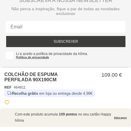
SUBSCREVA A NOSSA NEWSLETTER
Não perca a inspiração, fique a par de todas as novidades
exclusivas
SUBSCREVER
Li e aceito a política de privacidade da hôma.
Política de privacidade
COLCHÃO DE ESPUMA
109.00 €
PERFILADA 90X190CM
REF
464811
Recolha grátis
em loja ou entrega desde 4,99€
SOBRE NÓS
Com este produto acumula
109 pontos
no seu cartão Happy
EMPRESA
Adira agora
hôma
RECRUTAMENTO
POLÍTICAS