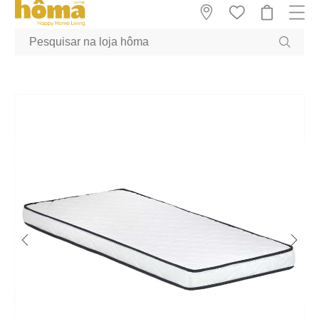
GTM-MFRK69Z true