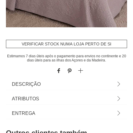
VERIFICAR STOCK NUMA LOJA PERTO DE SI
Estimamos 7 dias úteis após o pagamento para envios no continente e 20
dias úteis para as ilhas dos Açores e da Madeira.
DESCRIÇÃO
Colcha Com 2 Capas De Almofada Taupe
ATRIBUTOS
240x260cm | Encontre aqui tudo para um sono
tranquilo! Conheça a nossa coleção têxtil lar com
Material
poliéster
ENTREGA
propostas de roupa de cama muito confortáveis:
edredons, capas, colchas, lençóis, almofadas para
Peso do Produto
2,50
Prazos de entrega:
dormir... | Cor: Taupe | Dimensão: 240x260cm |
Outros clientes também