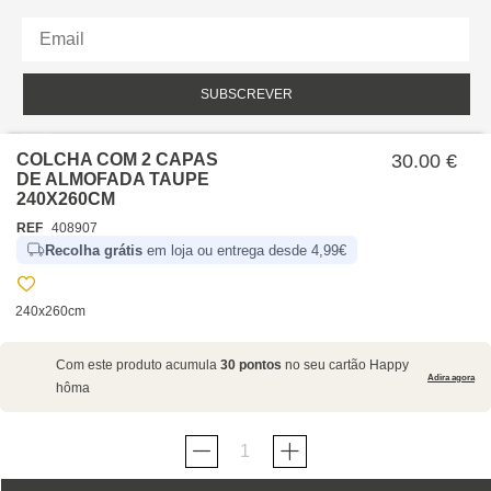
SUBSCREVER
Li e aceito a política de privacidade da hôma.
Política de privacidade
COLCHA COM 2 CAPAS
30.00 €
DE ALMOFADA TAUPE
240X260CM
REF
408907
Recolha grátis
em loja ou entrega desde 4,99€
240x260cm
SOBRE NÓS
Com este produto acumula
30 pontos
no seu cartão Happy
EMPRESA
Adira agora
hôma
RECRUTAMENTO
POLÍTICAS
CARTÃO HAPPY
hôma
PROTEÇÃO DE DADOS
SUSTENTABILIDADE
CONDIÇÕES GERAIS DE VENDA E UTILIZAÇÃO DO
CONTACTOS
LOJAS