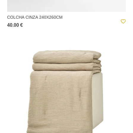
A
entrega ao domicílio
tem um custo para o utilizador. Este valor é
apresentado no checkout e é calculado de acordo com o peso total da
encomenda e local de destino.
COLCHA CINZA 240X260CM
40.00 €