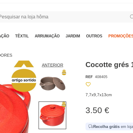
AÇÃO
TÊXTIL
ARRUMAÇÃO
JARDIM
OUTROS
PROMOÇÕES
DORES
Cocotte grés
ANTERIOR
REF
408405
7,7x9,7x13cm
3.50 €
Recolha grátis
em loja