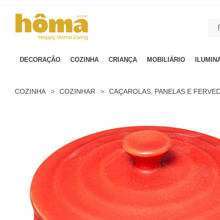
GTM-MFRK69Z true
DECORAÇÃO
COZINHA
CRIANÇA
MOBILIÁRIO
ILUMIN
COZINHA
>
COZINHAR
>
CAÇAROLAS, PANELAS E FERVE