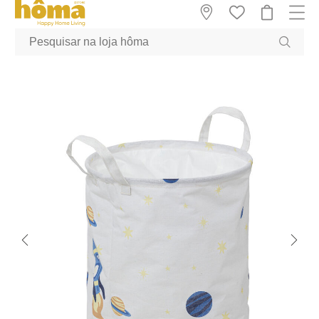
GTM-MFRK69Z true