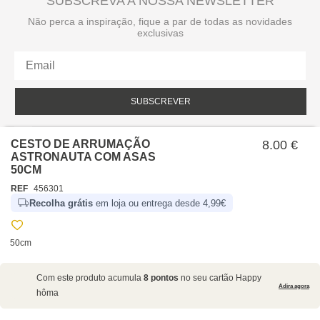
SUBSCREVA A NOSSA NEWSLETTER
Não perca a inspiração, fique a par de todas as novidades
exclusivas
SUBSCREVER
Li e aceito a política de privacidade da hôma.
Política de privacidade
CESTO DE ARRUMAÇÃO
8.00 €
ASTRONAUTA COM ASAS
50CM
REF
456301
Recolha grátis
em loja ou entrega desde 4,99€
50cm
SOBRE NÓS
Com este produto acumula
8 pontos
no seu cartão Happy
EMPRESA
Adira agora
hôma
RECRUTAMENTO
POLÍTICAS