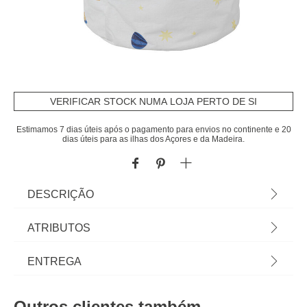
VERIFICAR STOCK NUMA LOJA PERTO DE SI
Estimamos 7 dias úteis após o pagamento para envios no continente e 20
dias úteis para as ilhas dos Açores e da Madeira.
DESCRIÇÃO
Cesto De Arrumação Astronauta Com Asas 50cm |
ATRIBUTOS
Espaçoso e funcional, este cesto de brinquedos
fecha completamente e possui duas alças para
Material
algodão
ENTREGA
facilitar o transporte. | Com as soluções de
arrumação e organização as crianças aprendem
Peso do Produto
0,13
Prazos de entrega:
desde cedo que cada coisa tem o seu lugar e
Outros clientes também