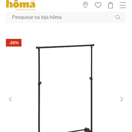
GTM-MFRK69Z true
-20%