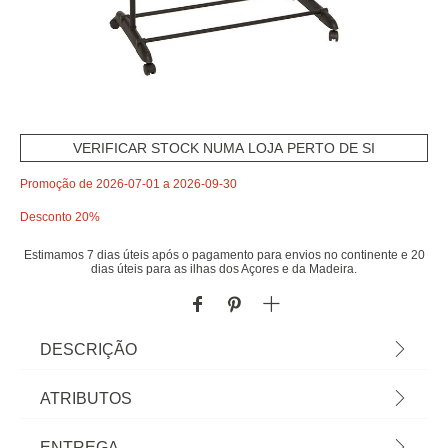
VERIFICAR STOCK NUMA LOJA PERTO DE SI
Promoção de 2026-07-01 a 2026-09-30
Desconto 20%
Estimamos 7 dias úteis após o pagamento para envios no continente e 20
dias úteis para as ilhas dos Açores e da Madeira.
DESCRIÇÃO
Cavalete Simples Regulável 160cm | Ajustável em
ATRIBUTOS
3 alturas: 110/135/160cm | Capacidade máxima:
8kg | Conheça este e mais artigos que temos
Material
polipropileno
ENTREGA