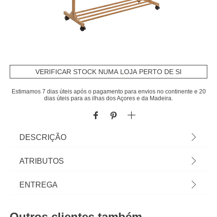
VERIFICAR STOCK NUMA LOJA PERTO DE SI
Estimamos 7 dias úteis após o pagamento para envios no continente e 20
dias úteis para as ilhas dos Açores e da Madeira.
DESCRIÇÃO
Cavalete em bambu com cabide 182cm | Conheça
ATRIBUTOS
este e mais artigos que temos disponíveis para o
seu closet. Arrumar e organizar os seus armários e
Material
bambu
ENTREGA
closets nunca foi tão fácil! Descubra a gama de
arrumação hôma. | Cor: Natural | Dimensão:
Cor
natural
Prazos de entrega:
182x40x106cm | Material: Bambu
Outros clientes também