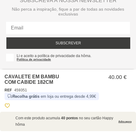
SUBSCREVA A NOSSA NEWSLETTER
Não perca a inspiração, fique a par de todas as novidades
exclusivas
SUBSCREVER
Li e aceito a política de privacidade da hôma.
Política de privacidade
CAVALETE EM BAMBU
40.00 €
COM CABIDE 182CM
REF
459351
Recolha grátis
em loja ou entrega desde 4,99€
SOBRE NÓS
Com este produto acumula
40 pontos
no seu cartão Happy
EMPRESA
Adira agora
hôma
RECRUTAMENTO
POLÍTICAS