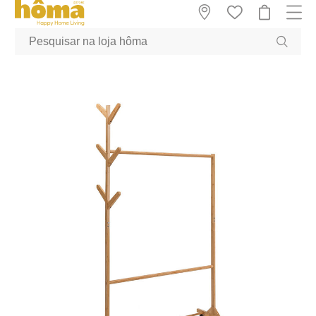
GTM-MFRK69Z true