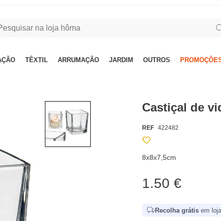
AÇÃO
TÊXTIL
ARRUMAÇÃO
JARDIM
OUTROS
PROMOÇÕES
Castiçal de v
REF
422482
8x8x7,5cm
1.50 €
Recolha grátis
em loja