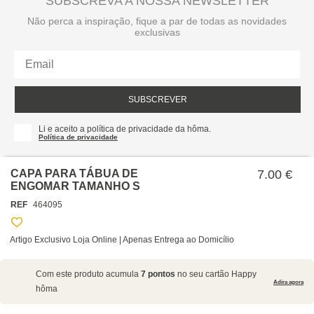
SUBSCREVA A NOSSA NEWSLETTER
Não perca a inspiração, fique a par de todas as novidades
exclusivas
SUBSCREVER
Li e aceito a política de privacidade da hôma.
Política de privacidade
CAPA PARA TÁBUA DE
7.00 €
ENGOMAR TAMANHO S
REF
464095
Artigo Exclusivo Loja Online | Apenas Entrega ao Domicílio
SOBRE NÓS
Com este produto acumula
7 pontos
no seu cartão Happy
EMPRESA
Adira agora
hôma
RECRUTAMENTO
POLÍTICAS