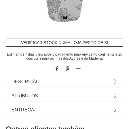
VERIFICAR STOCK NUMA LOJA PERTO DE SI
Estimamos 7 dias úteis após o pagamento para envios no continente e 20
dias úteis para as ilhas dos Açores e da Madeira.
DESCRIÇÃO
Capa para tábua de engomar tamanho S |
ATRIBUTOS
120x46cm | Descubra este e mais artigos da gama
de arrumação hôma. Os nossos artigos de
Material
algodão
ENTREGA
Arrumação para lavandaria e dispensa vão fazer
com que consiga tirar o melhor proveito dos seus
Peso do Produto
0,13
Prazos de entrega:
espaços! | Cor: Branco, Preto | Dimensão:
Outros clientes também