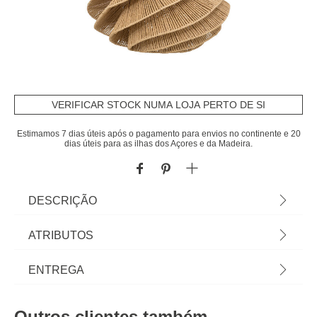
VERIFICAR STOCK NUMA LOJA PERTO DE SI
Estimamos 7 dias úteis após o pagamento para envios no continente e 20
dias úteis para as ilhas dos Açores e da Madeira.
DESCRIÇÃO
Candeeiro de teto OZAN bege 54,5cm | Descubra
ATRIBUTOS
este e outros artigos de iluminação de teto hôma
para iluminar e decorar a sua casa | Cor: Bege |
Material
metal
ENTREGA
Dimensão: 125x54,5cm | Material: Metal, Papel |
Marca: Atmosphera
Peso do Produto
0,50
Prazos de entrega:
Outros clientes também