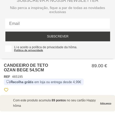
SUBSCREVA A NOSSA NEWSLETTER
Não perca a inspiração, fique a par de todas as novidades
exclusivas
SUBSCREVER
Li e aceito a política de privacidade da hôma.
Política de privacidade
CANDEEIRO DE TETO
89.00 €
OZAN BEGE 54,5CM
REF
465195
Recolha grátis
em loja ou entrega desde 4,99€
SOBRE NÓS
Com este produto acumula
89 pontos
no seu cartão Happy
EMPRESA
Adira agora
hôma
RECRUTAMENTO
POLÍTICAS