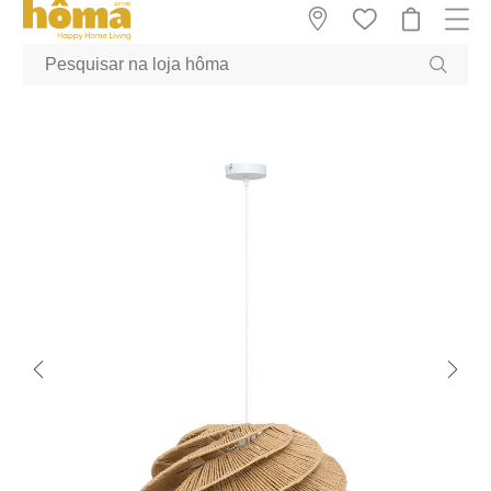
GTM-MFRK69Z true